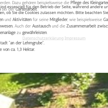
erden. Dazu gehören beispielsweise die
Pflege des Kleingarte
ind essenziell für den Betrieb der Seite, während andere u
n
bei der
Gartenarbeit
.
en, ob Sie die Cookies zulassen möchten. Bitte beachten Si
en
und
Aktivitäten
für seine
Mitglieder
, wie beispielsweise
Ga
enwesen.
Auch der
Austausch
und die
Zusammenarbeit zwis
tenanlage
zu
gewährleisten
.
Datenschutzerklärung
Impressum
stadt "an der Lehmgrube".
 von ca. 1,3 Hektar.