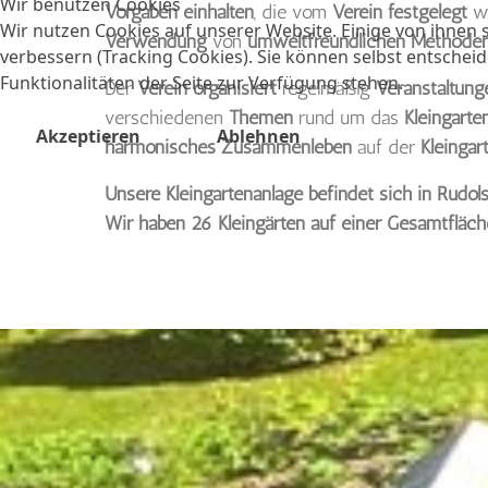
Wir benutzen Cookies
Vorgaben einhalten
, die vom
Verein festgelegt
w
Wir nutzen Cookies auf unserer Website. Einige von ihnen s
Verwendung
von
umweltfreundlichen
Methode
verbessern (Tracking Cookies). Sie können selbst entscheid
Funktionalitäten der Seite zur Verfügung stehen.
Der
Verein organisiert
regelmäßig
Veranstaltung
verschiedenen
Themen
rund um das
Kleingart
Akzeptieren
Ablehnen
harmonisches Zusammenleben
auf der
Kleingar
Unsere Kleingartenanlage befindet sich in Rudol
Wir haben 26 Kleingärten auf einer Gesamtfläche