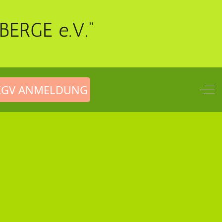
BERGE e.V."
Of
KGV ANMELDUNG