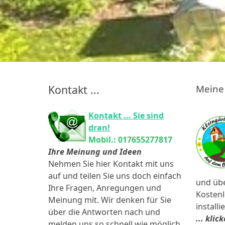
Kontakt ...
Meine 
Kontakt ... Sie sind
dran!
Mobil.: 017655277817
Ihre Meinung und Ideen
Nehmen Sie hier Kontakt mit uns
auf und teilen Sie uns doch einfach
und übe
Ihre Fragen, Anregungen und
Kostenl
Meinung mit. Wir denken für Sie
installi
über die Antworten nach und
... kli
melden uns so schnell wie möglich,