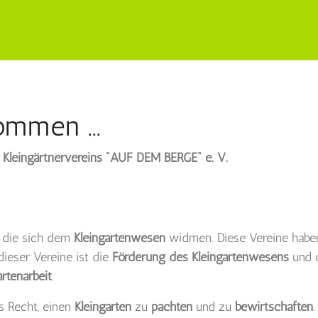
ommen ...
s
Kleingärtnervereins "AUF DEM BERGE" e. V.
, die sich dem
Kleingartenwesen
widmen. Diese Vereine habe
ieser Vereine ist die
Förderung des Kleingartenwesens
und d
rtenarbeit
.
s Recht, einen
Kleingarten
zu
pachten
und zu
bewirtschaften